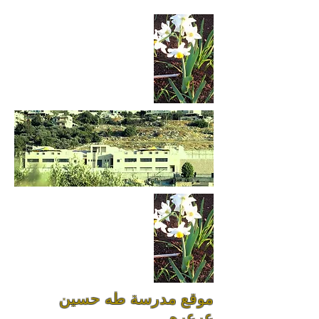
موقع مدرسة طه حسين
عرعره