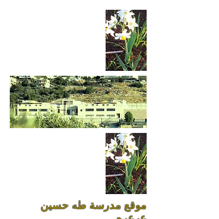
موقع مدرسة طه حسين
عرعره