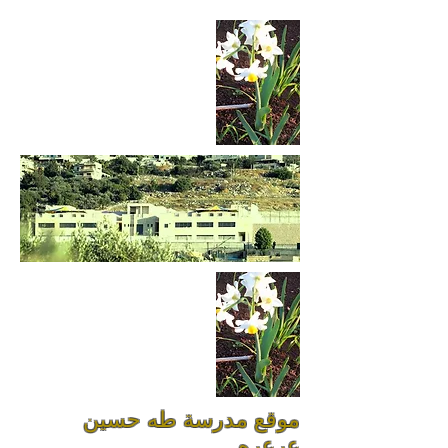
موقع مدرسة طه حسين
عرعره