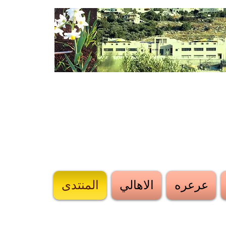
عرعره
الاهالي
المنتدى