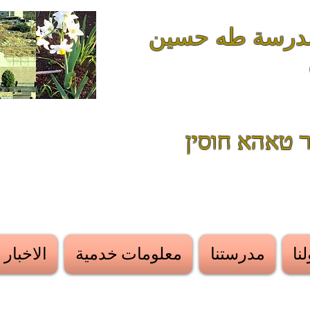
موقع مدرسة طه حسين
 טאהא חוסין
نا
مدرستنا
معلومات خدمية
الاخبار