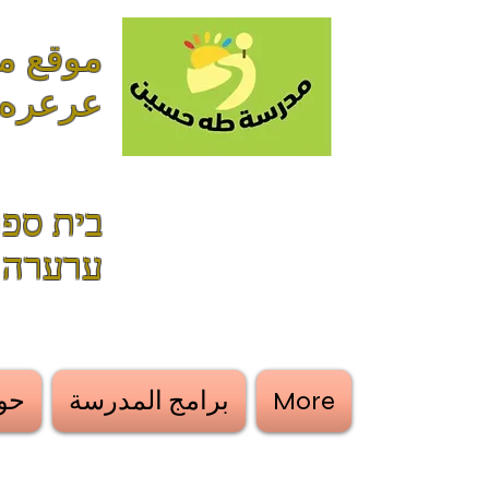
عرعره
בית ספר
ערערה
More
برامج المدرسة
حول