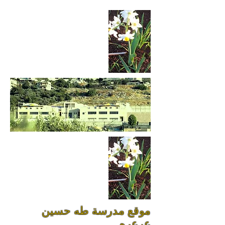
موقع مدرسة طه حسين
عرعره