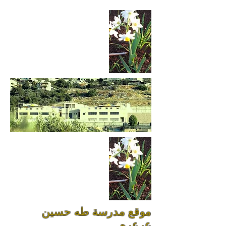
موقع مدرسة طه حسين
عرعره