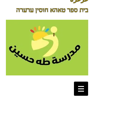
בית ספר טאהא חוסין ערערה