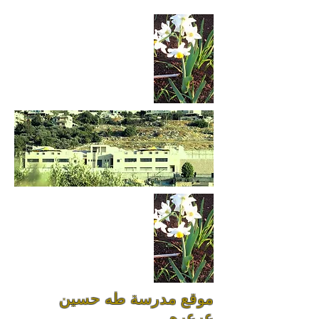
موقع مدرسة طه حسين
عرعره