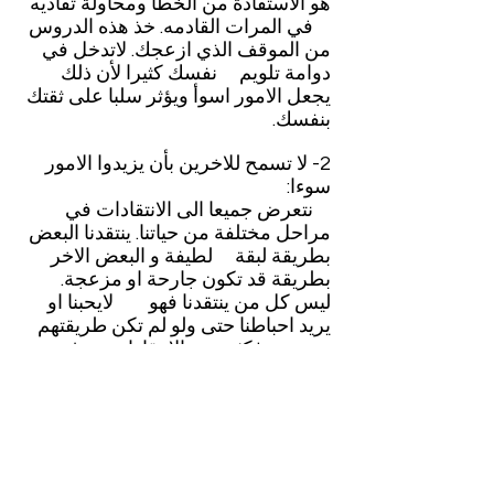
هو الاستفادة من الخطأ ومحاولة تفاديه
في المرات القادمه. خذ هذه الدروس
من الموقف الذي ازعجك. لاتدخل في
دوامة تلويم نفسك كثيرا لأن ذلك
يجعل الامور اسوأ ويؤثر سلبا على ثقتك
بنفسك.
2- لا تسمح للاخرين بأن يزيدوا الامور
سوءا:
نتعرض جميعا الى الانتقادات في
مراحل مختلفة من حياتنا. ينتقدنا البعض
بطريقة لبقة لطيفة و البعض الاخر
بطريقة قد تكون جارحة او مزعجة.
ليس كل من ينتقدنا فهو لايحبنا او
يريد احباطنا حتى ولو لم تكن طريقتهم
صحيحة. فكثير من الانتقادات تهدف
الى تطويرنا وتحسين اوضاعنا ولكن
عليك ان تعرف ان لك عقل واحساس
يجب ان تستخدمهم في التعرف
على ما هو صحيح ومفيد من الانتقادات
التي توجه اليك وما هو مضر وغير
صحيح. الانتقاد الصحيح هو ذلك الانتقاد