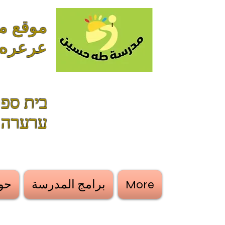
عرعره
בית ספר
ערערה
More
برامج المدرسة
حول