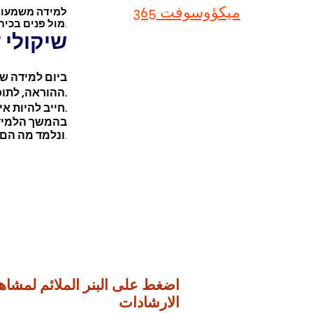
ميكؤوسوفت 365
למידה משמעותי
מול פנים בכית
.
שיקולי 
ביום למידה ש
ההוראה, לתוכן הלימודי ולגיל הלומדים.
חייב להיות איזון בין הסביבות השונות. לא ייתכן מצב שבו יום שלם יהיה סינכרוני בלבד או יום שכולו אסינכרוני.
בהמשך הלמידה
ונלמד מה הם 
.
اضغط على البنر الملائم لمشاه
الارشادات