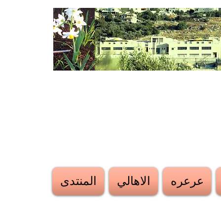
عرعره
الاهالي
المنتدى