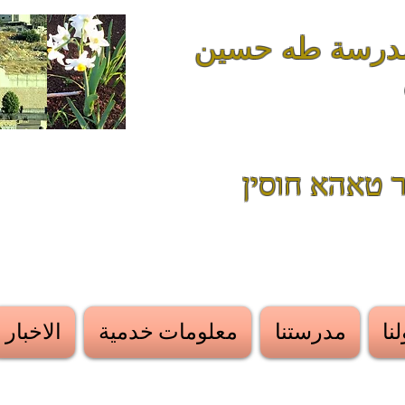
موقع مدرسة طه حسين
 טאהא חוסין
نا
مدرستنا
معلومات خدمية
الاخبار