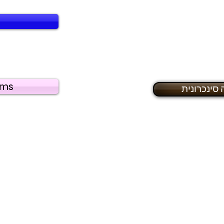
go
ams
סינכרונית