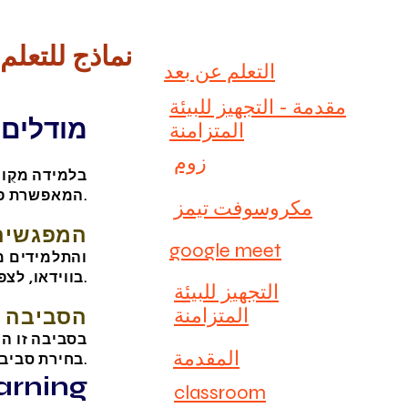
نماذج للتعلم
التعلم عن بعد
مقدمة - التجهيز للبيئة
מודלים 
المتزامنة
زوم
בלמידה מקֻו
המאפשרת פעילות עצמאית של תלמידים – הסביבה האסינכרונית.
مكروسوفت تيمز
המפגשים 
google meet
והתלמידים מ
בווידאו, לצפות במורה המלמד, לראות את מסך המורה ועוד מגוון אפשרויות שתלמדו עליהן בקורס זה.
التجهيز للبيئة
المتزامنة
הסביבה ה
בסביבה זו המ
المقدمة
בחירת סביבה מתאימה לגיל הלומדים והאפשרויות הטמונות בכל סביבה נרחיב בקורס זה.
שילוב בין המ
classroom